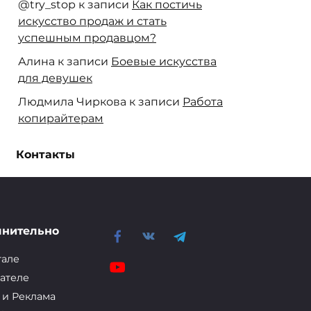
@try_stop
к записи
Как постичь
искусство продаж и стать
успешным продавцом?
Алина
к записи
Боевые искусства
для девушек
Людмила Чиркова
к записи
Работа
копирайтерам
Алиса
к записи
Стебель сельдерея
Контакты
черешкового: польза и вред
лнительно
тале
ателе
 и Реклама