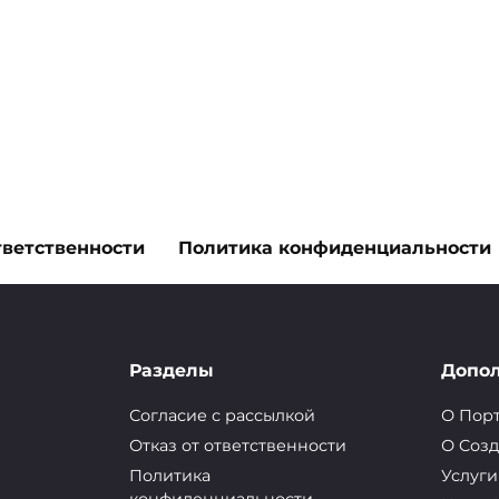
тветственности
Политика конфиденциальности
овец снов?
Разделы
Допо
Согласие с рассылкой
О Пор
Отказ от ответственности
О Cозд
магазинах нам попадаются яркие защитники
Политика
Услуги
рин загадочно донося нам какое-то послание.
конфиденциальности