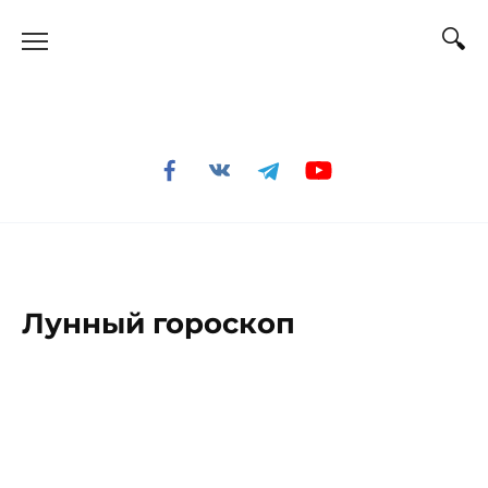
Перейти
к
содержанию
Лунный гороскоп