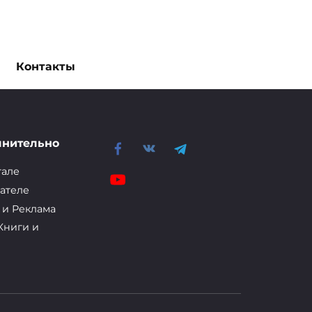
Контакты
лнительно
тале
ателе
 и Реклама
Книги и