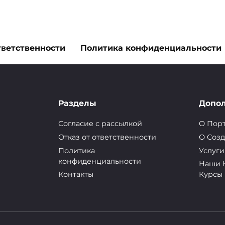
тветственности
Политика конфиденциальности
х перевернутых карт
Разделы
Допо
Согласие с рассылкой
О Пор
значениях основных перевернутых карт Таро,
Отказ от ответственности
О Cозд
 Главных Арканов от прямых, а также
Политика
Услуги
конфиденциальности
Наши 
Контакты
Курсы