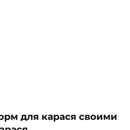
корм для карася своими
карася