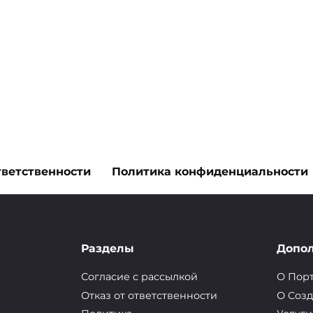
тветственности
Политика конфиденциальности
вить щуку зимой
Разделы
Допо
Согласие с рассылкой
О Пор
Отказ от ответственности
О Cозд
е и популярное занятие, как среди рыболовов