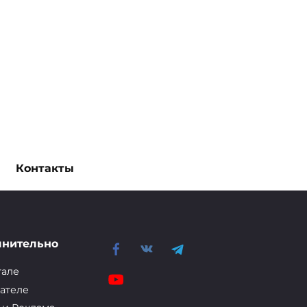
Контакты
лнительно
тале
ателе