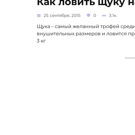
Как ловить щуку 
25 сентября, 2015
0
3.1к.
Щука – самый желанный трофей среди 
внушительных размеров и ловится пра
3 кг