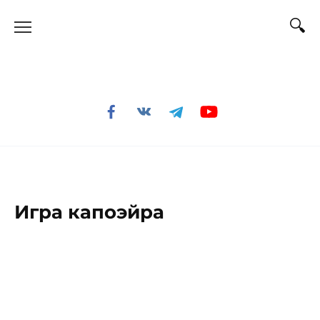
Перейти
к
содержанию
Игра капоэйра