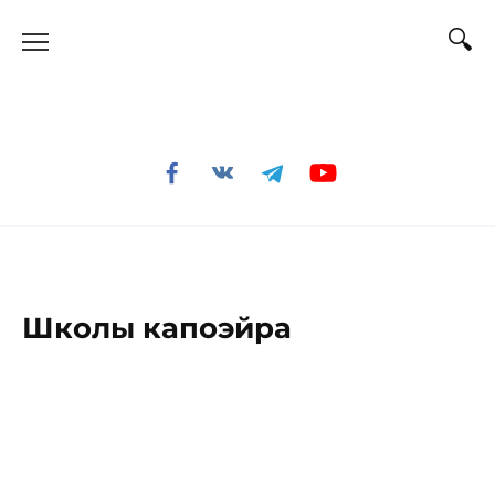
Перейти
к
содержанию
Школы капоэйра