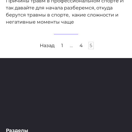
Причины травм в профессиональном спорте И
так давайте для начала разберемся, откуда
берутся травмы в спорте, какие сложности и
негативные моменты чаще
Пагинация
Назад
1
…
4
5
записей
Разделы