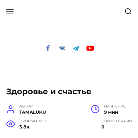
Перейти
к
содержанию
Здоровье и счастье
АВТОР
НА ЧТЕНИЕ
TAMALUKU
9 мин
ПРОСМОТРОВ
КОММЕНТАРИИ
3.8к.
0