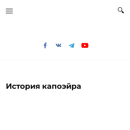
Перейти
к
содержанию
История капоэйра