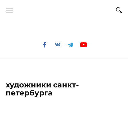
Перейти
к
содержанию
художники санкт-
петербурга