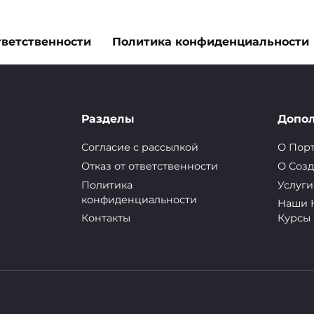
тветственности
Политика конфиденциальности
ИЯ
автостоп Одесса Киев
Разделы
Допо
Согласие с рассылкой
О Пор
Отказ от ответственности
О Cозд
одошел к концу уже и первый месяц лета,
Политика
Услуги
ала июня, и наступила снова летняя жара.
конфиденциальности
Наши 
Контакты
Курсы