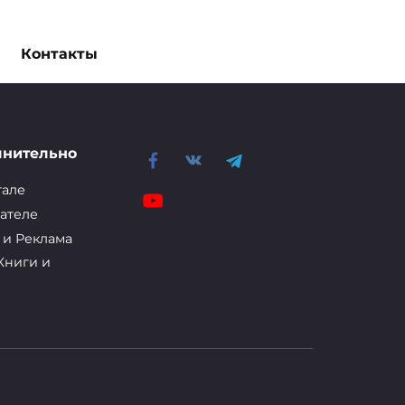
Контакты
лнительно
тале
ателе
 и Реклама
Книги и