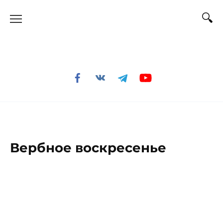
Перейти
к
содержанию
Вербное воскресенье