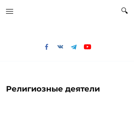
Перейти
к
содержанию
Религиозные деятели