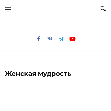
Перейти
к
содержанию
Женская мудрость