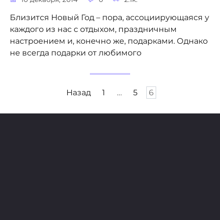
Близится Новый Год – пора, ассоциирующаяся у
каждого из нас с отдыхом, праздничным
настроением и, конечно же, подарками. Однако
не всегда подарки от любимого
Пагинация
Назад
1
…
5
6
записей