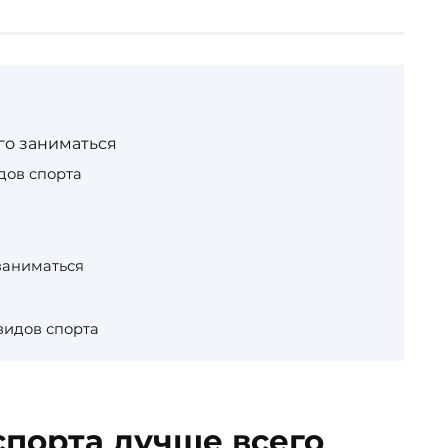
го заниматься
дов спорта
заниматься
видов спорта
спорта лучше всего