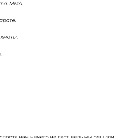
тва. ММА.
арате.
ахматы.
.
спорта нам ничего не даст, ведь мы решили