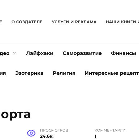
Е
О CОЗДАТЕЛЕ
УСЛУГИ И РЕКЛАМА
НАШИ КНИГИ 
део
Лайфхаки
Саморазвитие
Финансы
ия
Эзотерика
Религия
Интересные рецеп
порта
Е
ПРОСМОТРОВ
КОММЕНТАРИИ
24.6к.
1