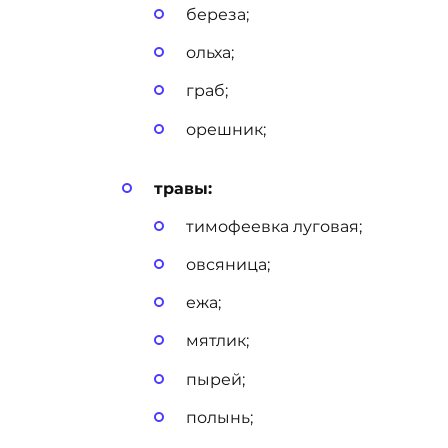
береза;
ольха;
граб;
орешник;
травы:
тимофеевка луговая;
овсяница;
ежа;
мятлик;
пырей;
полынь;