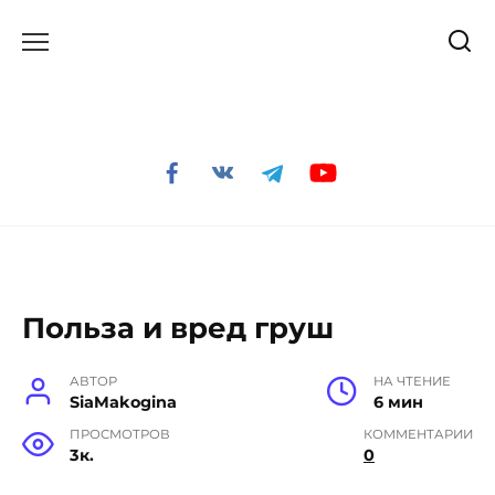
Перейти
к
содержанию
Польза и вред груш
АВТОР
НА ЧТЕНИЕ
SiaMakogina
6 мин
ПРОСМОТРОВ
КОММЕНТАРИИ
3к.
0