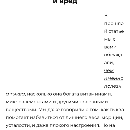
и вред
В
прошло
й статье
мы с
вами
обсужд
али,
чем
именно
полезн
а тыква
, насколько она богата витаминами,
микроэлементами и другими полезными
веществами. Мы даже говорили о том, как тыква
помогает избавиться от лишнего веса, морщин,
усталости, и даже плохого настроения. Но на