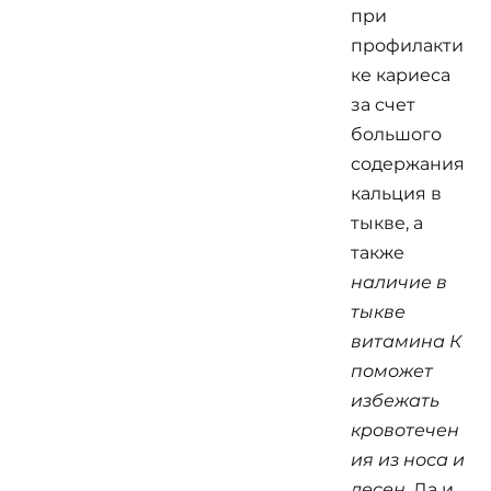
при
профилакти
ке кариеса
за счет
большого
содержания
кальция в
тыкве, а
также
наличие в
тыкве
витамина К
поможет
избежать
кровотечен
ия из носа и
десен.
Да и