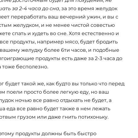
олне достаточным будет для похудения, не
шать за 2-4 часа до сна
, за это время желудок
пеет переработать ваш вечерний ужин, и вы с
стым желудком, и не менее чистой совестью
ете спать и худеть во сне. Хотя естественно и
 все продукты, например мясо, будет бродить
 вашему желудку более 6ти часов, и подобные
лгоиграющие продукты есть даже за 2-3 часа до
а тоже бесполезно.
г будет такой же, как будто вы только что перед
ом поели просто более легкую еду, но ваш
лудок ночью все равно отдыхать не будет, а
ша еда все равно будет также в нем лежать
ртвым грузом или даже гнить потихоньку.
этому продукты должны быть быстро