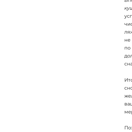
Вп
ку
ус
чи
ляж
не
по
до
сн
Ито
сн
же
ва
ме
По