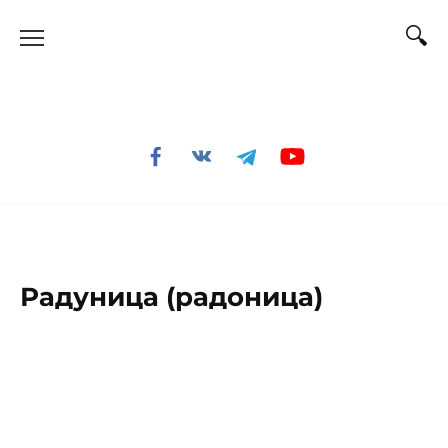
Перейти
к
содержанию
Радуница (радоница)