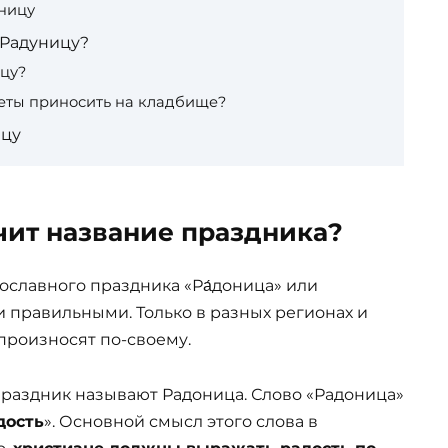
ницу
 Радуницу?
ицу?
еты приносить на кладбище?
ицу
чит название праздника?
вославного праздника «Ра́доница» или
и правильными. Только в разных регионах и
 произносят по-своему.
 праздник называют Радоница. Слово «Радоница»
дость
». Основной смысл этого слова в