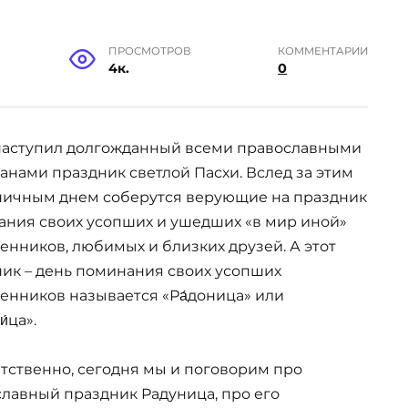
ПРОСМОТРОВ
КОММЕНТАРИИ
4к.
0
 наступил долгожданный всеми православными
анами праздник светлой Пасхи. Вслед за этим
ничным днем соберутся верующие на праздник
ния своих усопших и ушедших «в мир иной»
енников, любимых и близких друзей. А этот
ик – день поминания своих усопших
енников называется «Ра́доница» или
и́ца».
тственно, сегодня мы и поговорим про
лавный праздник Радуница, про его