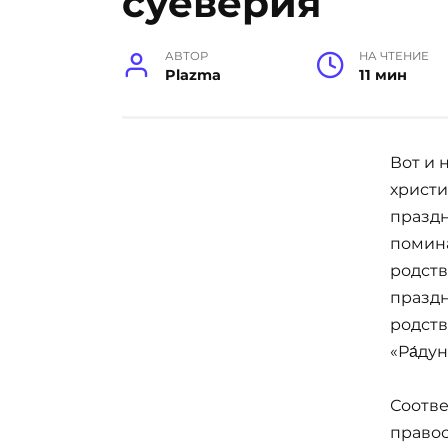
суеверия
АВТОР
НА ЧТЕНИЕ
Plazma
11 мин
Вот и
христи
празд
помина
родств
праздн
родств
«Ра́дун
Соотве
правос