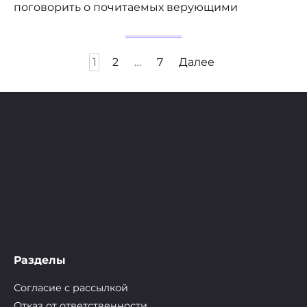
поговорить о почитаемых верующими
Пагинация
1
2
…
7
Далее
записей
Разделы
Согласие с рассылкой
Отказ от ответственности