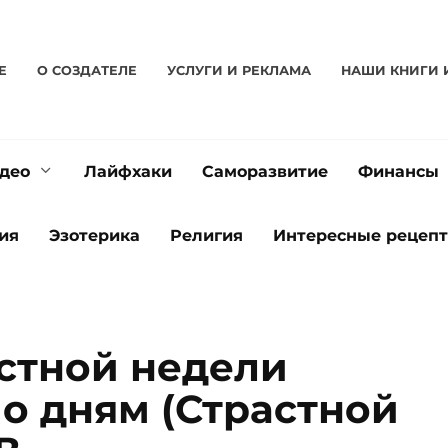
Е
О CОЗДАТЕЛЕ
УСЛУГИ И РЕКЛАМА
НАШИ КНИГИ 
део
Лайфхаки
Саморазвитие
Финансы
ия
Эзотерика
Религия
Интересные рецеп
стной недели
по дням (Страстной