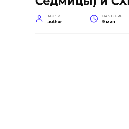
Седмицы) и СХ
АВТОР
НА ЧТЕНИЕ
author
9 мин