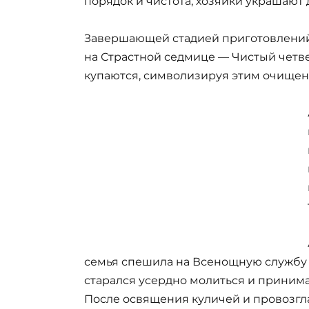
порядок и чистота, хозяйки украшают 
Завершающей стадией приготовлений 
на Страстной седмице — Чистый четве
купаются, символизируя этим очищени
семья спешила на Всенощную службу
старался усердно молиться и принимат
После освящения куличей и провозгл