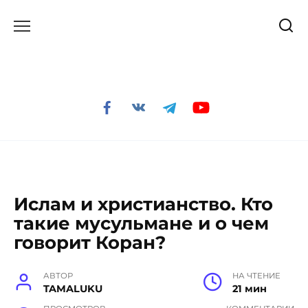
Перейти
к
содержанию
Ислам и христианство. Кто
такие мусульмане и о чем
говорит Коран?
АВТОР
НА ЧТЕНИЕ
TAMALUKU
21 мин