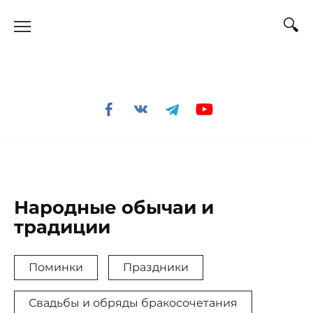
Перейти
к
содержанию
Народные обычаи и
традиции
Поминки
Праздники
Свадьбы и обряды бракосочетания