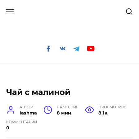
Перейти
к
содержанию
Чай с малиной
АВТОР
НА ЧТЕНИЕ
ПРОСМОТРОВ
Iashma
8 мин
8.1к.
КОММЕНТАРИИ
0