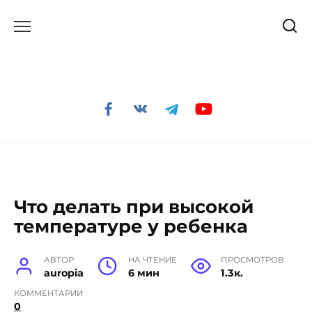
Перейти
к
содержанию
Что делать при высокой
температуре у ребенка
АВТОР
НА ЧТЕНИЕ
ПРОСМОТРОВ
auropia
6 мин
1.3к.
КОММЕНТАРИИ
0