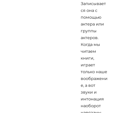
Записывает
ся она с
помощью
актера или
группы
актеров.
Когда мы
читаем
книги,
играет
только наше
воображени
е, а вот
звуки и
интонация
наоборот
навязаны