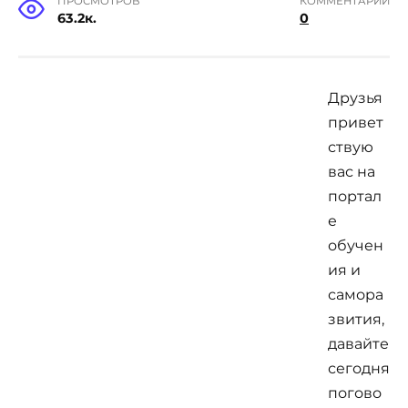
ПРОСМОТРОВ
КОММЕНТАРИИ
63.2к.
0
Друзья
привет
ствую
вас на
портал
е
обучен
ия и
самора
звития,
давайте
сегодня
погово