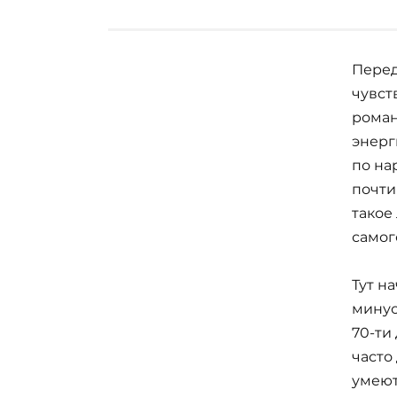
Перед
чувст
роман
энерг
по на
почти
такое
самог
Тут н
минус
70-ти
часто
умеют