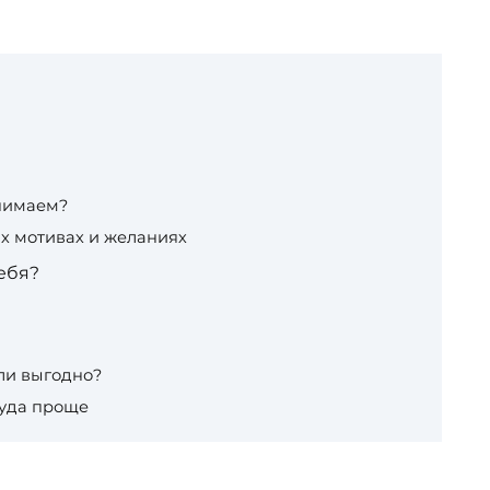
нимаем?
х мотивах и желаниях
ебя?
ли выгодно?
куда проще