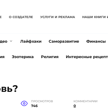
Е
О CОЗДАТЕЛЕ
УСЛУГИ И РЕКЛАМА
НАШИ КНИГИ 
део
Лайфхаки
Саморазвитие
Финансы
ия
Эзотерика
Религия
Интересные рецеп
овь?
Е
ПРОСМОТРОВ
КОММЕНТАРИИ
746
0