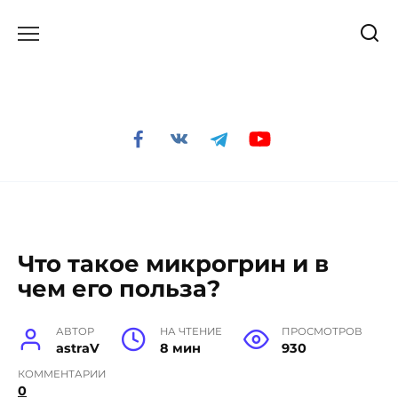
Перейти
к
содержанию
Что такое микрогрин и в
чем его польза?
АВТОР
НА ЧТЕНИЕ
ПРОСМОТРОВ
astraV
8 мин
930
КОММЕНТАРИИ
0