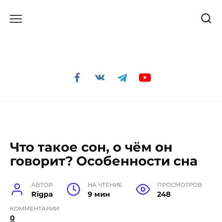
Перейти
к
содержанию
Что такое сон, о чём он
говорит? Особенности сна
АВТОР
НА ЧТЕНИЕ
ПРОСМОТРОВ
Rigpa
9 мин
248
КОММЕНТАРИИ
0