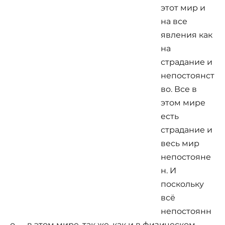
этот мир и
на все
явления как
на
страдание и
непостоянст
во. Все в
этом мире
есть
страдание и
весь мир
непостояне
н. И
поскольку
всё
непостоянн
о — в этом мире, так же, как и в физическом