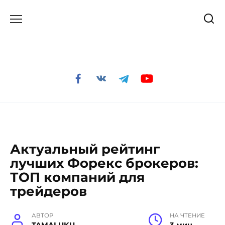
Перейти
к
содержанию
Актуальный рейтинг
лучших Форекс брокеров:
ТОП компаний для
трейдеров
АВТОР
НА ЧТЕНИЕ
TAMALUKU
3 мин