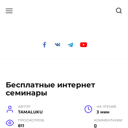
Перейти
к
содержанию
Бесплатные интернет
семинары
АВТОР
НА ЧТЕНИЕ
TAMALUKU
3 мин
ПРОСМОТРОВ
КОММЕНТАРИИ
811
0