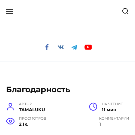
Перейти
к
содержанию
Благодарность
АВТОР
НА ЧТЕНИЕ
TAMALUKU
11 мин
ПРОСМОТРОВ
КОММЕНТАРИИ
2.1к.
1