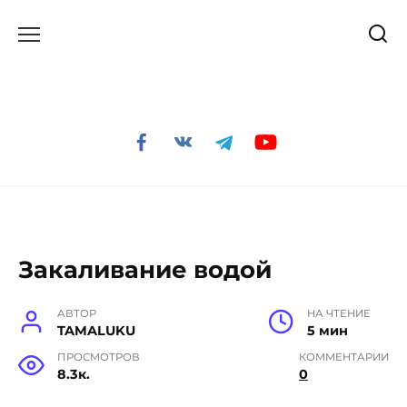
Перейти
к
содержанию
Закаливание водой
АВТОР
НА ЧТЕНИЕ
TAMALUKU
5 мин
ПРОСМОТРОВ
КОММЕНТАРИИ
8.3к.
0