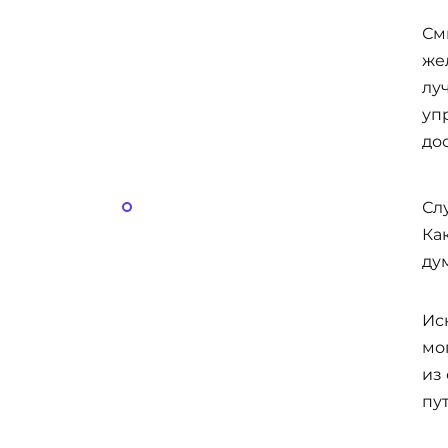
См
же
лу
уп
до
Сл
Ка
ду
Ис
мог
из
пу