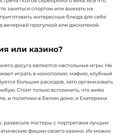
встреча поэтов серебряного века. Все что
те заняться спортом или выехать на
 приготовить интересные блюда для себя
ед вечерней прогулкой или дискотекой.
я или казино?
его досуга являются настольные игры. Не
божают играть в монополию, мафию, клубный
буется больших расходов, зато организовать
юбую. Стоит только вспомнить, что живо
е, и политики в Белом доме, и Екатерина
, развесьте постеры с портретами лучших
матические фишки своего казино. Их можно