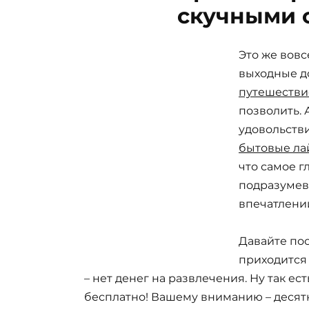
скучными 
Это же вовс
выходные д
путешестви
позволить. 
удовольстви
бытовые ла
что самое г
подразумев
впечатлений
Давайте по
приходится
– нет денег на развлечения. Ну так ес
бесплатно! Вашему вниманию – десят