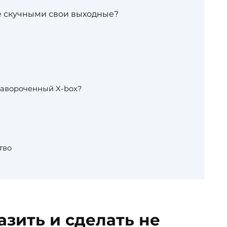
не скучными свои выходные?
авороченный X-box?
тво
азить и сделать не