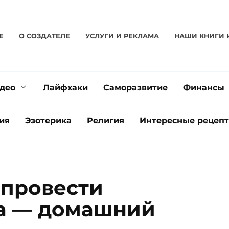
Е
О CОЗДАТЕЛЕ
УСЛУГИ И РЕКЛАМА
НАШИ КНИГИ 
део
Лайфхаки
Саморазвитие
Финансы
ия
Эзотерика
Религия
Интересные рецеп
 провести
а — домашний