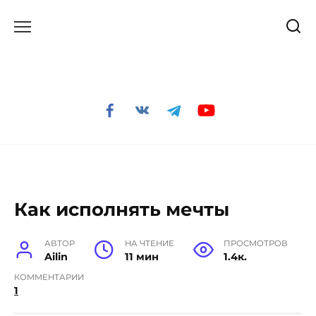
Перейти
к
содержанию
Как исполнять мечты
АВТОР
НА ЧТЕНИЕ
ПРОСМОТРОВ
Ailin
11 мин
1.4к.
КОММЕНТАРИИ
1