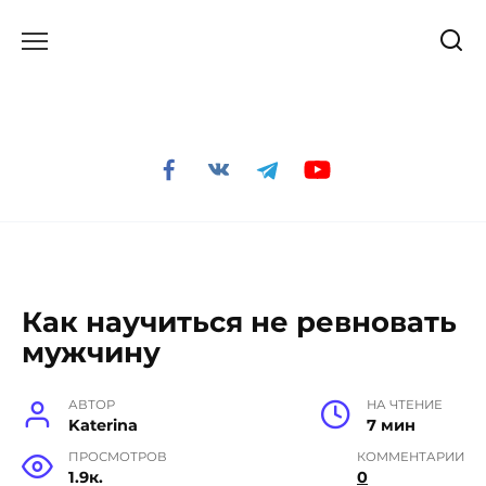
Перейти
к
содержанию
Как научиться не ревновать
мужчину
АВТОР
НА ЧТЕНИЕ
Katerina
7 мин
ПРОСМОТРОВ
КОММЕНТАРИИ
1.9к.
0