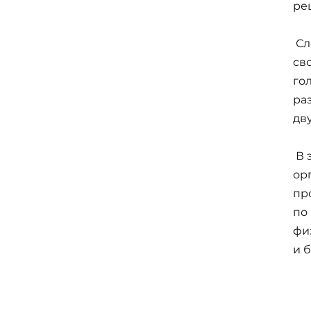
ре
Сл
св
го
ра
дву
В 
орг
пр
по
фи
и 