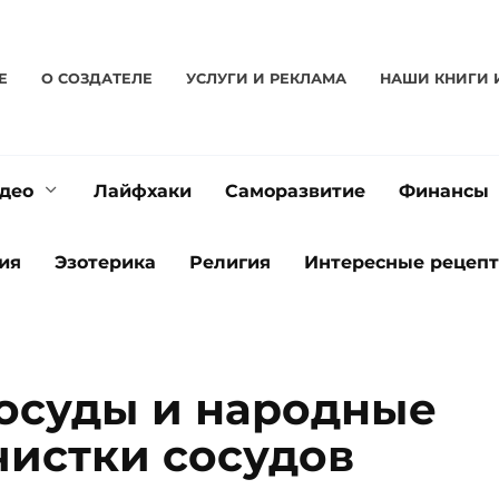
Е
О CОЗДАТЕЛЕ
УСЛУГИ И РЕКЛАМА
НАШИ КНИГИ 
део
Лайфхаки
Саморазвитие
Финансы
ия
Эзотерика
Религия
Интересные рецеп
сосуды и народные
чистки сосудов