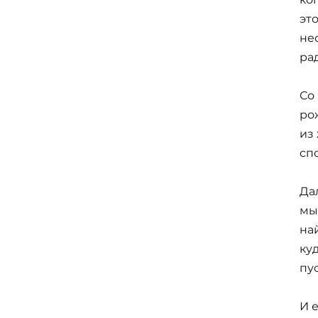
эт
не
ра
Со
рож
из
сп
Да
мыс
на
куд
пу
И 