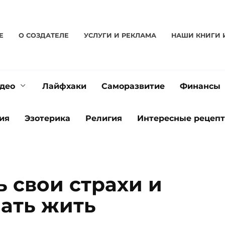
Е
О CОЗДАТЕЛЕ
УСЛУГИ И РЕКЛАМА
НАШИ КНИГИ 
део
Лайфхаки
Саморазвитие
Финансы
ия
Эзотерика
Религия
Интересные рецеп
 свои страхи и
чать жить