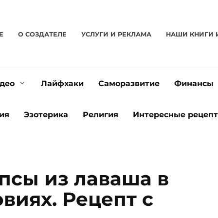
Е
О CОЗДАТЕЛЕ
УСЛУГИ И РЕКЛАМА
НАШИ КНИГИ 
део
Лайфхаки
Саморазвитие
Финансы
ия
Эзотерика
Религия
Интересные рецеп
псы из лаваша в
виях. Рецепт с