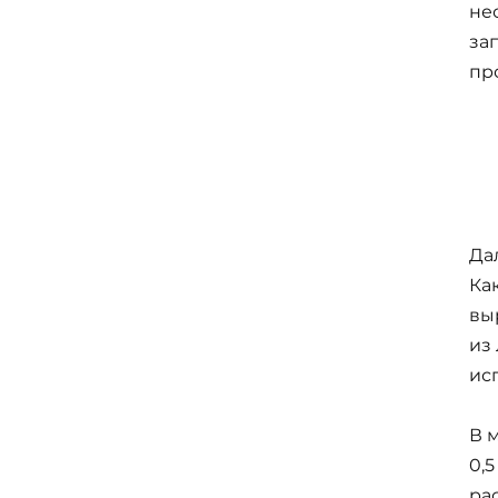
не
за
пр
Да
Ка
вы
из
ис
В 
0,
ра