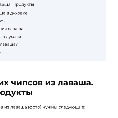
ваша. Продукты
ша в духовке
нт?
ания лаваша
а в духовке
 лаваша?
а
х чипсов из лаваша.
одукты
в из лаваша (фото) нужны следующие: