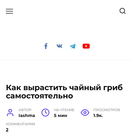
Перейти
к
содержанию
Как вырастить чайный гриб
самостоятельно
АВТОР
НА ЧТЕНИЕ
ПРОСМОТРОВ
Iashma
5 мин
1.9к.
КОММЕНТАРИИ
2