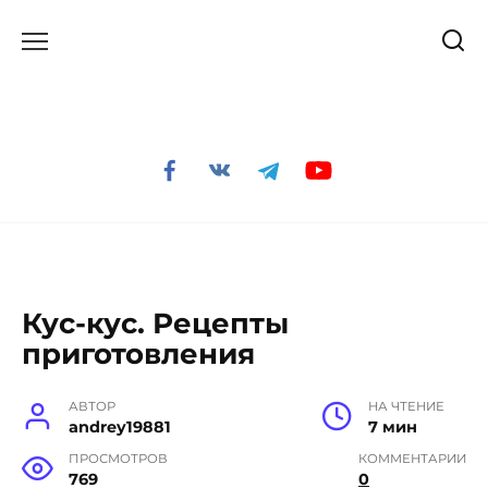
Перейти
к
содержанию
Кус-кус. Рецепты
приготовления
АВТОР
НА ЧТЕНИЕ
andrey19881
7 мин
ПРОСМОТРОВ
КОММЕНТАРИИ
769
0