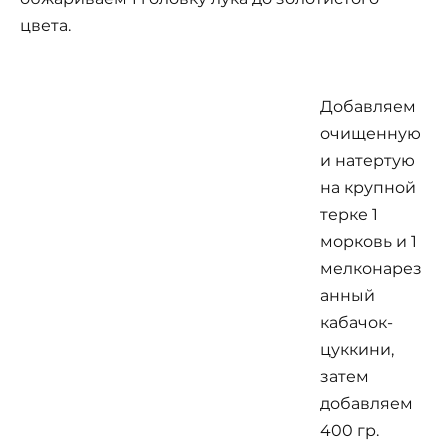
цвета.
Добавляем
очищенную
и натертую
на крупной
терке 1
морковь и 1
мелконарез
анный
кабачок-
цуккини,
затем
добавляем
400 гр.