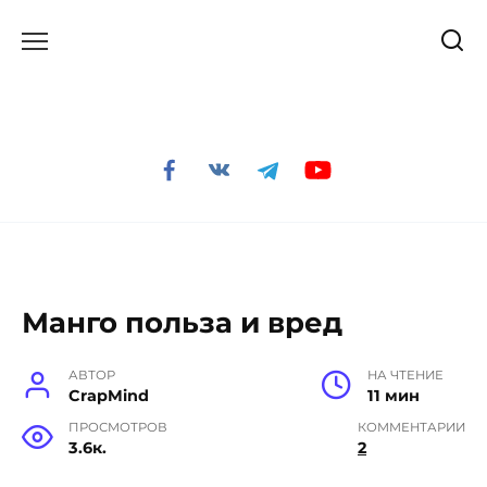
Перейти
к
содержанию
Манго польза и вред
АВТОР
НА ЧТЕНИЕ
CrapMind
11 мин
ПРОСМОТРОВ
КОММЕНТАРИИ
3.6к.
2