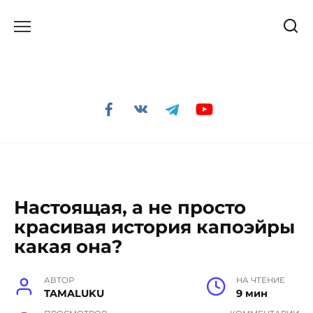
Перейти
к
содержанию
Настоящая, а не просто
красивая история капоэйры
какая она?
АВТОР
НА ЧТЕНИЕ
TAMALUKU
9 мин