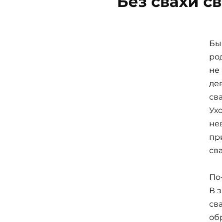
Без свахи с
Бы
ро
не
де
св
Ух
не
при
св
По
В 
св
об