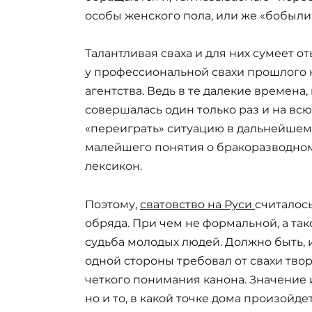
особы женского пола, или же «бобыли
Талантливая сваха и для них сумеет о
у профессиональной свахи прошлого 
агентства. Ведь в те далекие времена,
совершалась один только раз и на вс
«переиграть» ситуацию в дальнейшем
малейшего понятия о бракоразводном п
лексикон.
Поэтому,
сватовство на Руси
считалос
обряда. При чем не формальной, а так
судьба молодых людей. Должно быть, и
одной стороны требовал от свахи твор
четкого понимания канона. Значение и
но и то, в какой точке дома произойдет