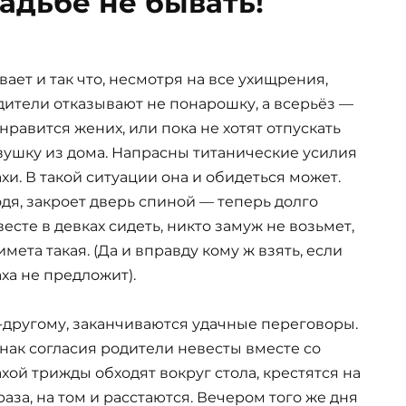
вадьбе не бывать!
вает и так что, несмотря на все ухищрения,
дители отказывают не понарошку, а всерьёз —
 нравится жених, или пока не хотят отпускать
вушку из дома. Напрасны титанические усилия
ахи. В такой ситуации она и обидеться может.
одя, закроет дверь спиной — теперь долго
весте в девках сидеть, никто замуж не возьмет,
мета такая. (Да и вправду кому ж взять, если
аха не предложит).
-другому, заканчиваются удачные переговоры.
знак согласия родители невесты вместе со
ахой трижды обходят вокруг стола, крестятся на
раза, на том и расстаются. Вечером того же дня