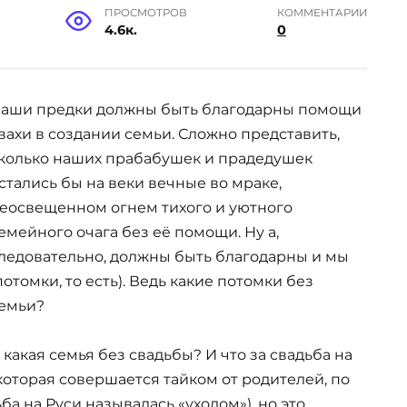
ПРОСМОТРОВ
КОММЕНТАРИИ
4.6к.
0
аши предки должны быть благодарны помощи
вахи в создании семьи. Сложно представить,
колько наших прабабушек и прадедушек
стались бы на веки вечные во мраке,
еосвещенном огнем тихого и уютного
емейного очага без её помощи. Ну а,
ледовательно, должны быть благодарны и мы
потомки, то есть). Ведь какие потомки без
емьи?
 какая семья без свадьбы? И что за свадьба на
 которая совершается тайком от родителей, по
ба на Руси называлась «уходом»), но это,