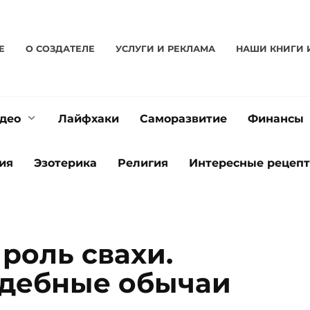
Е
О CОЗДАТЕЛЕ
УСЛУГИ И РЕКЛАМА
НАШИ КНИГИ 
део
Лайфхаки
Саморазвитие
Финансы
ия
Эзотерика
Религия
Интересные рецеп
роль свахи.
адебные обычаи