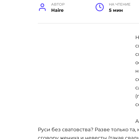
АВТОР
НА ЧТЕНИЕ
Haire
5 мин
Н
с
с
о
н
с
с
(
с
А
Руси без сватовства? Разве только та,
сговору жениха и невесты (такая свадь