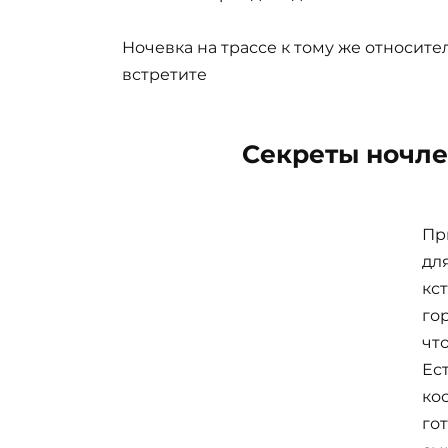
Ночевка на трассе к тому же относите
встретите
Секреты ночле
Пр
дл
кс
го
чт
Ес
кос
го