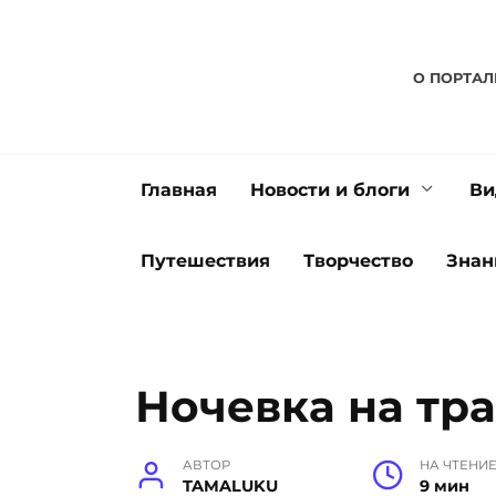
Перейти
к
содержанию
О ПОРТАЛ
Главная
Новости и блоги
Ви
Путешествия
Творчество
Знан
Ночевка на тр
АВТОР
НА ЧТЕНИ
TAMALUKU
9 мин