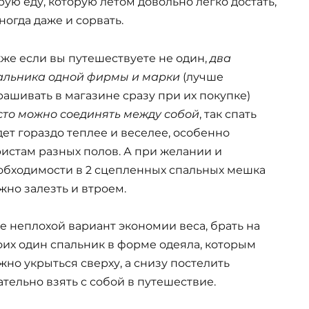
рую еду, которую летом довольно легко достать,
ногда даже и сорвать.
кже если вы путешествуете не один,
два
альника одной фирмы и марки
(лучше
рашивать в магазине сразу при их покупке)
сто можно соединять между собой
, так спать
дет гораздо теплее и веселее, особенно
ристам разных полов. А при желании и
обходимости в 2 сцепленных спальных мешка
жно залезть и втроем.
е неплохой вариант экономии веса, брать на
оих один спальник в форме одеяла, которым
жно укрыться сверху, а снизу постелить
тельно взять с собой в путешествие.