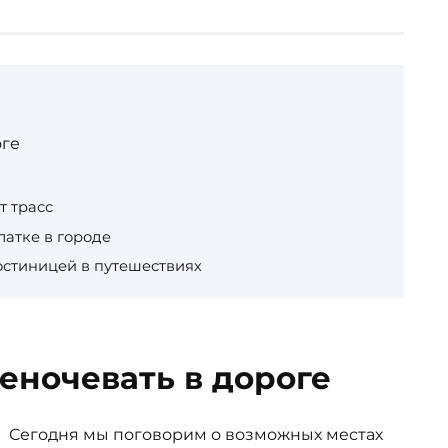
оге
т трасс
латке в городе
остиницей в путешествиях
еночевать в дороге
Сегодня мы поговорим о возможных местах