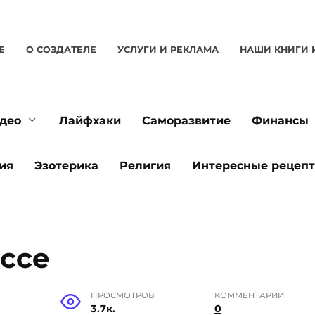
Е
О CОЗДАТЕЛЕ
УСЛУГИ И РЕКЛАМА
НАШИ КНИГИ 
део
Лайфхаки
Саморазвитие
Финансы
ия
Эзотерика
Религия
Интересные рецеп
ассе
Е
ПРОСМОТРОВ
КОММЕНТАРИИ
3.7к.
0