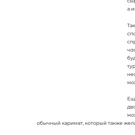
сы
а и
Та
сп
сп
ча
бу
ту
не
мо
Ещ
дв
мо
обычный каримат, который также жела